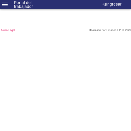
Portal del
menu
Ingresar
login
trabajador
info
Información
home
Registrarse
Aviso Legal
Realizado por Emaseo EP. © 2026